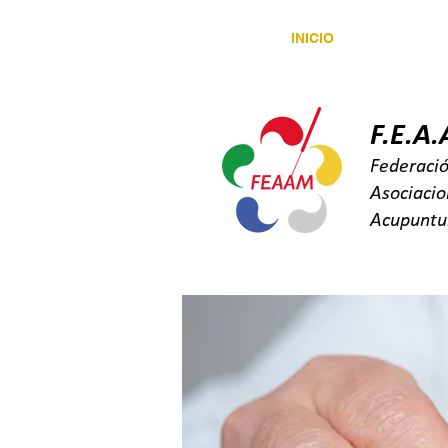
INICIO
SOBRE 
F.E.A
Federaci
Asociaci
Acupuntu