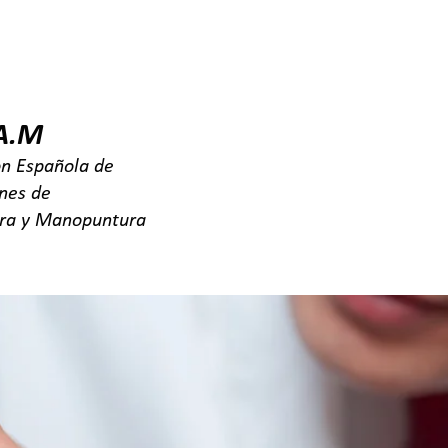
FEAAM
FAQ
BUSCAR CONSULTORIO
BLOG & 
.A.M
ón Española de
ones de
ra y Manopuntura