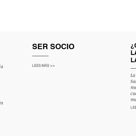
SER SOCIO
¿
L
L
la
LEES MÁS >>
La
Sa
me
cu
má
ón
LE